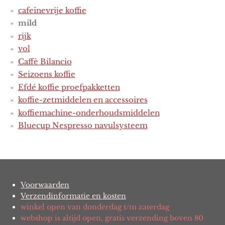
cafeïnevrije koffie
mild
rijk
vol
Caffè Bilancio
Seizoens koffie
Efdé koffie proefpakketten
koffie-zetmiddelen en accessoires
koffiemachine-onderhoudsmiddelen
Bluecup Nespresso navulsysteem
Voorwaarden
Verzendinformatie en kosten
winkel open van donderdag t/m zaterdag
webshop is altijd open, gratis verzending boven 80