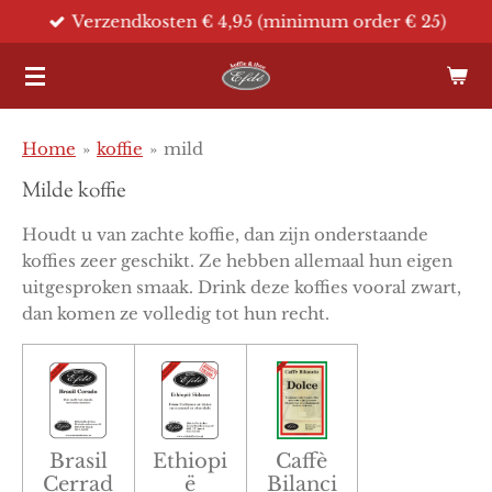
Verzendkosten € 4,95 (minimum order € 25)
Ga
direct
naar
de
hoofdinhoud
Home
»
koffie
»
mild
Milde koffie
Houdt u van zachte koffie, dan zijn onderstaande
koffies zeer geschikt. Ze hebben allemaal hun eigen
uitgesproken smaak. Drink deze koffies vooral zwart,
dan komen ze volledig tot hun recht.
Brasil
Ethiopi
Caffè
Cerrad
ë
Bilanci