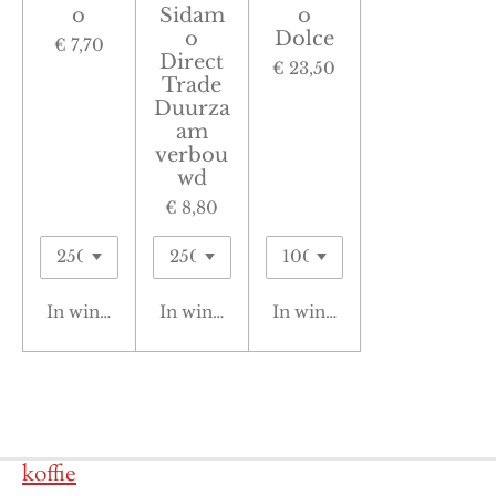
o
Sidam
o
o
Dolce
€ 7,70
Direct
€ 23,50
Trade
Duurza
am
verbou
wd
€ 8,80
In winkelwagen
In winkelwagen
In winkelwagen
koffie