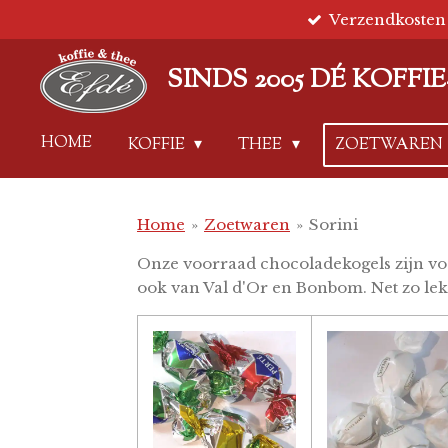
Verzendkosten 
Ga
direct
naar
SINDS 2005 DÉ KOFF
de
hoofdinhoud
HOME
KOFFIE
THEE
ZOETWAREN
Home
»
Zoetwaren
»
Sorini
Onze voorraad chocoladekogels zijn voo
ook van Val d'Or en Bonbom. Net zo le