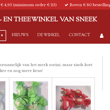
€ 4,95 (minimum order € 25)
Boven € 80 bestellin
IE- EN THEEWINKEL VAN SNEEK
NIEUWS
DE WINKEL
CONTACT
rnamelijk van het merk sorini, maar sinds kort
kker en nog meer keus!