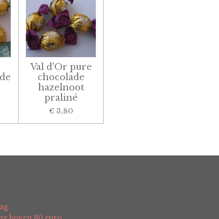
Val d'Or pure
de
chocolade
hazelnoot
praliné
€ 3,80
ag
ing boven 80 euro