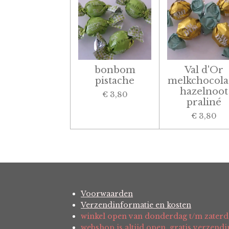
bonbom
Val d'Or
pistache
melkchocola
hazelnoot
€ 3,80
praliné
€ 3,80
Voorwaarden
Verzendinformatie en kosten
winkel open van donderdag t/m zaterd
webshop is altijd open, gratis verzend