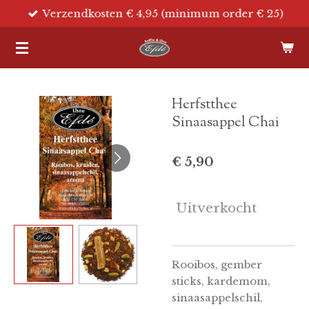
Verzendkosten € 4,95 (minimum order € 25)
Ga
direct
naar
de
hoofdinhoud
Herfstthee
Sinaasappel Chai
€ 5,90
Uitverkocht
Rooibos, gember
sticks, kardemom,
sinaasappelschil,