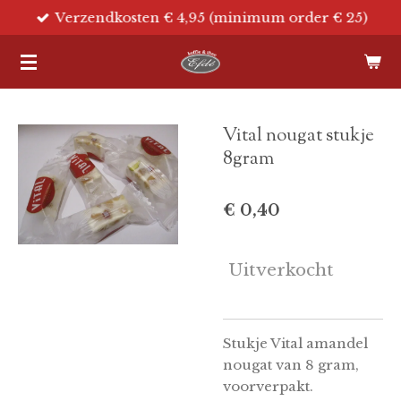
Verzendkosten € 4,95 (minimum order € 25)
Ga
direct
naar
de
hoofdinhoud
Vital nougat stukje
8gram
€ 0,40
Uitverkocht
Stukje Vital amandel
nougat van 8 gram,
voorverpakt.