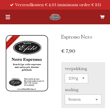
Verzendkosten € 4,95 (minimum order € 25)
Ga
direct
naar
de
hoofdinhoud
Espresso Nero
€ 7,90
verpakking
maling