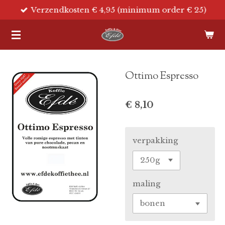
Verzendkosten € 4,95 (minimum order € 25)
Ga
direct
naar
de
hoofdinhoud
Ottimo Espresso
€ 8,10
verpakking
maling