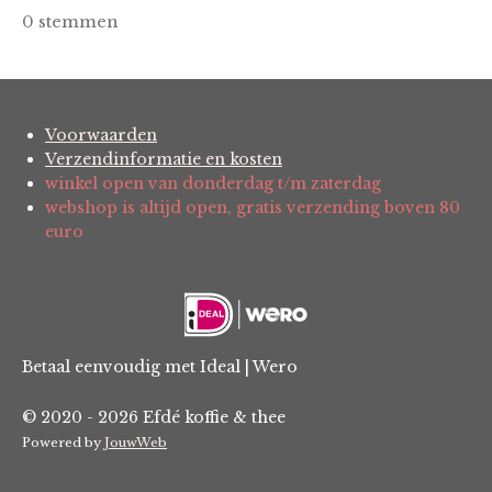
a
s
s
s
s
s
e
0 stemmen
t
m
t
t
t
t
t
i
m
e
e
e
e
e
e
n
n
g
r
r
r
r
r
:
Voorwaarden
r
r
r
r
Verzendinformatie en kosten
0
e
e
e
e
winkel open van donderdag t/m zaterdag
s
webshop is altijd open, gratis verzending boven 80
t
n
n
n
n
euro
e
r
r
e
n
Betaal eenvoudig met Ideal | Wero
© 2020 - 2026 Efdé koffie & thee
Powered by
JouwWeb