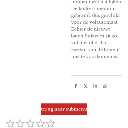
moment wat nat lijken.
De koffie is medium
gebrand, dus geschikt
voor de volautomaat.
Echter de nieuwe
batch Sulawesi zit zo
vol met olie, dat
zweten van de bonen
niet te voorkomen is.
D
D
S
D
e
e
h
e
l
e
a
l
e
l
r
e
n
e
n
terug naar submenu
1
2
3
4
5
S
R
t