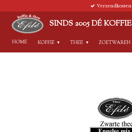
Verzendkosten 
Ga
direct
naar
SINDS 2005 DÉ KOFF
de
hoofdinhoud
HOME
KOFFIE
THEE
ZOETWAREN