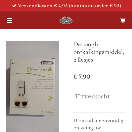
Verzendkosten € 4,95 (minimum order € 25)
Ga
direct
naar
de
hoofdinhoud
DeLonghi
ontkalkingsmiddel,
2 flesjes
€ 7,90
Uitverkocht
U ontkalkt eenvoudig
en veilig uw