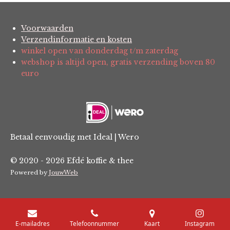
e
e
e
e
e
e
n
n
g
r
r
r
r
r
:
Voorwaarden
r
r
r
r
Verzendinformatie en kosten
0
e
e
e
e
winkel open van donderdag t/m zaterdag
s
webshop is altijd open, gratis verzending boven 80
t
n
n
n
n
euro
e
r
r
e
n
Betaal eenvoudig met Ideal | Wero
© 2020 - 2026 Efdé koffie & thee
Powered by
JouwWeb
E-mailadres
Telefoonnummer
Kaart
Instagram