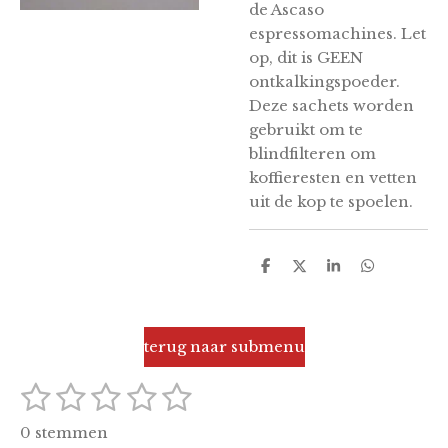
de Ascaso
espressomachines. Let
op, dit is GEEN
ontkalkingspoeder.
Deze sachets worden
gebruikt om te
blindfilteren om
koffieresten en vetten
uit de kop te spoelen.
D
D
S
D
e
e
h
e
l
e
a
l
e
l
r
e
n
e
n
terug naar submenu
1
2
3
4
5
S
R
t
a
s
s
s
s
s
e
0 stemmen
t
m