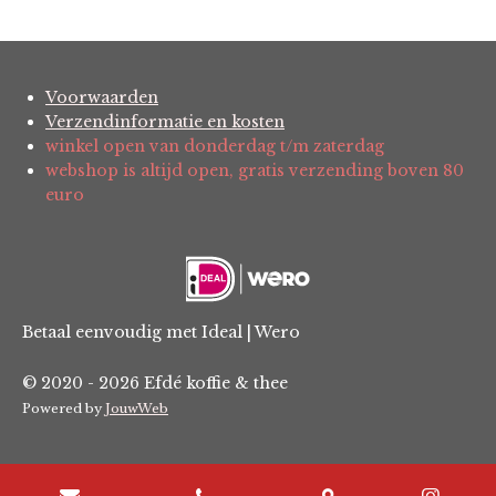
t
t
t
t
t
i
m
e
e
e
e
e
e
n
n
g
r
r
r
r
r
:
Voorwaarden
r
r
r
r
Verzendinformatie en kosten
0
e
e
e
e
winkel open van donderdag t/m zaterdag
s
webshop is altijd open, gratis verzending boven 80
t
n
n
n
n
euro
e
r
r
e
n
Betaal eenvoudig met Ideal | Wero
© 2020 - 2026 Efdé koffie & thee
Powered by
JouwWeb