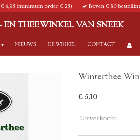
€ 4,95 (minimum order € 25)
Boven € 80 bestellin
IE- EN THEEWINKEL VAN SNEEK
NIEUWS
DE WINKEL
CONTACT
Winterthee Win
€ 5,10
Uitverkocht