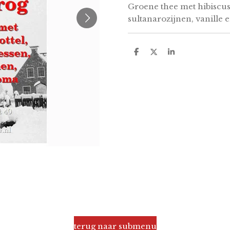
Groene thee met hibiscus,
sultanarozijnen, vanille 
D
D
S
e
e
h
l
e
a
e
l
r
n
e
terug naar submenu